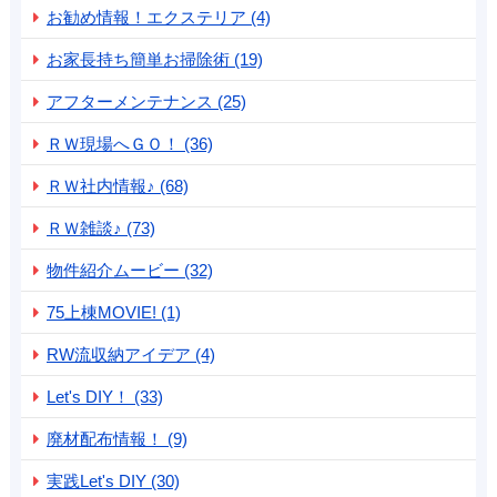
お勧め情報！エクステリア (4)
お家長持ち簡単お掃除術 (19)
アフターメンテナンス (25)
ＲＷ現場へＧＯ！ (36)
ＲＷ社内情報♪ (68)
ＲＷ雑談♪ (73)
物件紹介ムービー (32)
75上棟MOVIE! (1)
RW流収納アイデア (4)
Let's DIY！ (33)
廃材配布情報！ (9)
実践Let's DIY (30)