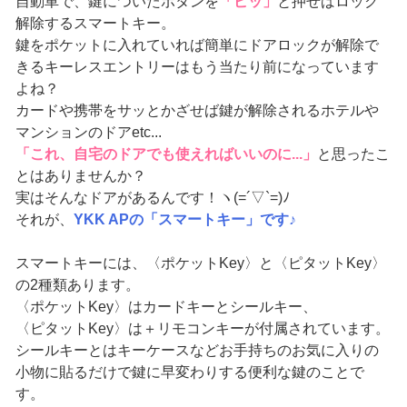
自動車で、鍵についたボタンを
「ピッ」
と押せばロック
解除するスマートキー。
鍵をポケットに入れていれば簡単にドアロックが解除で
きるキーレスエントリーはもう当たり前になっています
よね？
カードや携帯をサッとかざせば鍵が解除されるホテルや
マンションのドアetc...
「これ、自宅のドアでも使えればいいのに...」
と思ったこ
とはありませんか？
実はそんなドアがあるんです！ヽ(=´▽`=)ﾉ
それが、
YKK APの「スマートキー」です♪
スマートキーには、〈ポケットKey〉と〈ピタットKey〉
の2種類あります。
〈ポケットKey〉はカードキーとシールキー、
〈ピタットKey〉は＋リモコンキーが付属されています。
シールキーとはキーケースなどお手持ちのお気に入りの
小物に貼るだけで鍵に早変わりする便利な鍵のことで
す。