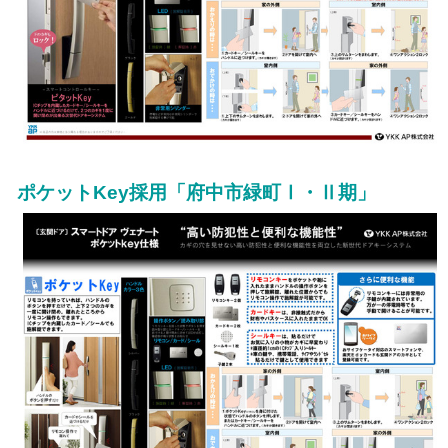
ポケットKey採用「府中市緑町Ⅰ・Ⅱ期」