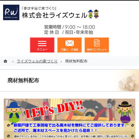
東京都23区、多摩地区を中心に不動産に関するあらゆる業務を展開しております
新築戸建（分譲住宅）のことなら総合不動産のライズウェルへ
お気軽
メニュー
資料請求・お問合せ
お気に入り
ホーム
ホーム
ライズウェルの家づくり
ライズウェルの家づくり
廃材無料配布
廃材無料配布
廃材無料配布