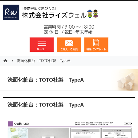
東京都23区、多摩地区を中心に不動産に関するあらゆる業務を展開しております
新築戸建（分譲住宅）のことなら総合不動産のライズウェルへ
お気軽
メニュー
資料請求・お問合せ
お気に入り
ホーム
ホーム
洗面化粧台：TOTO社製 TypeA
洗面化粧台：TOTO社製 TypeA
洗面化粧台：TOTO社製 TypeA
洗面化粧台：TOTO社製 TypeA