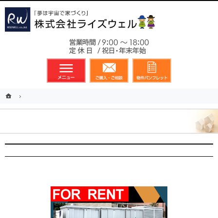
東京都23区、多摩地区を中心に不動産に関するあらゆる業務を展開しております
新築戸建（分譲住宅）のことなら総合不動産のライズウェルへ
お気軽
メニュー
資料請求・お問合せ
お気に入り
ホーム
ホーム