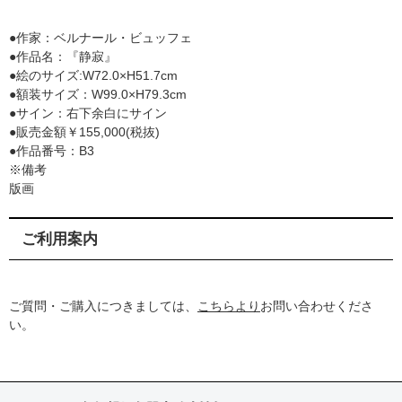
●作家：ベルナール・ビュッフェ
●作品名：『静寂』
●絵のサイズ:W72.0×H51.7cm
●額装サイズ：W99.0×H79.3cm
●サイン：右下余白にサイン
●販売金額￥155,000(税抜)
●作品番号：B3
※備考
版画
ご利用案内
ご質問・ご購入につきましては、
こちらより
お問い合わせくださ
い。