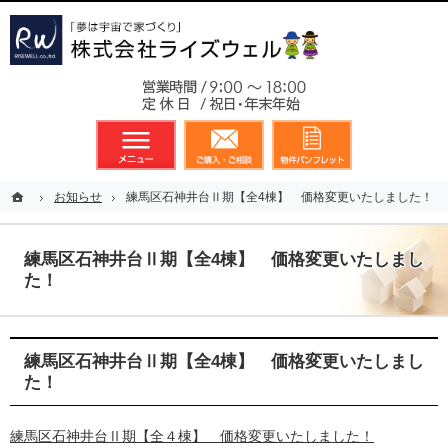
東京都23区、多摩地区を中心に不動産に関するあらゆる業務を展開しております
新築戸建（分譲住宅）のことなら総合不動産のライズウェルへ
お気軽
メニュー
資料請求・お問合せ
お気に入り
ホーム
ホーム
お知らせ
お知らせ
練馬区石神井台Ⅱ期【全4棟】 価格変更いたしました！
練馬区石神井台Ⅱ期【全4棟】 価格変更いたしました！
練馬区石神井台Ⅱ期【全4棟】 価格変更いたしまし
た！
練馬区石神井台Ⅱ期【全4棟】 価格変更いたしまし
た！
練馬区石神井台Ⅱ期【全４棟】 価格変更いたしました！