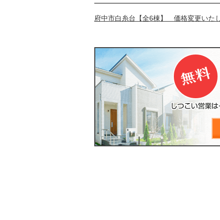
府中市白糸台【全6棟】 価格変更いた