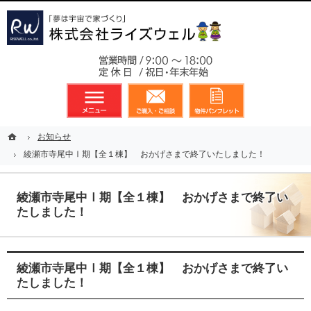
東京都23区、多摩地区を中心に不動産に関するあらゆる業務を展開しております
新築戸建（分譲住宅）のことなら総合不動産のライズウェルへ
お気軽
メニュー
資料請求・お問合せ
お気に入り
ホーム
ホーム
お知らせ
お知らせ
綾瀬市寺尾中Ⅰ期【全１棟】 おかげさまで終了いたしました！
綾瀬市寺尾中Ⅰ期【全１棟】 おかげさまで終了いたしました！
綾瀬市寺尾中Ⅰ期【全１棟】 おかげさまで終了い
たしました！
綾瀬市寺尾中Ⅰ期【全１棟】 おかげさまで終了い
たしました！