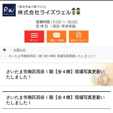
東京都23区、多摩地区を中心に不動産に関するあらゆる業務を展開しております
新築戸建（分譲住宅）のことなら総合不動産のライズウェルへ
お気軽
メニュー
資料請求・お問合せ
お気に入り
ホーム
ホーム
お知らせ
お知らせ
さいたま市南区四谷Ⅰ期【全４棟】現場写真更新いたしました！
さいたま市南区四谷Ⅰ期【全４棟】現場写真更新いたしました！
さいたま市南区四谷Ⅰ期【全４棟】現場写真更新い
たしました！
さいたま市南区四谷Ⅰ期【全４棟】現場写真更新い
たしました！