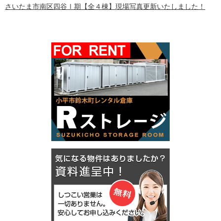
さいたま市南区四谷Ⅰ期【全４棟】現場写真更新いたしました！