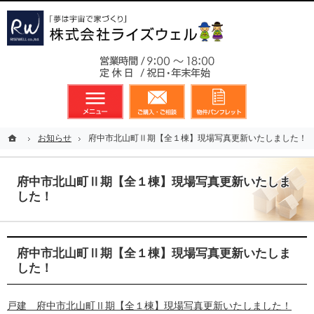
東京都23区、多摩地区を中心に不動産に関するあらゆる業務を展開しております
新築戸建（分譲住宅）のことなら総合不動産のライズウェルへ
お気軽
メニュー
資料請求・お問合せ
お気に入り
ホーム
ホーム
お知らせ
お知らせ
府中市北山町Ⅱ期【全１棟】現場写真更新いたしました！
府中市北山町Ⅱ期【全１棟】現場写真更新いたしました！
府中市北山町Ⅱ期【全１棟】現場写真更新いたしま
した！
府中市北山町Ⅱ期【全１棟】現場写真更新いたしま
した！
戸建 府中市北山町Ⅱ期【全１棟】現場写真更新いたしました！