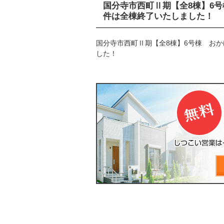
国分寺市西町Ⅱ期【全8棟】6
件は全棟終了いたしました！
国分寺市西町Ⅱ期【全8棟】6号棟 お
した！