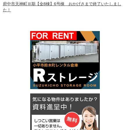
府中市天神町Ⅲ期【全8棟】6号棟 おかげさまで終了いたしまし
た！