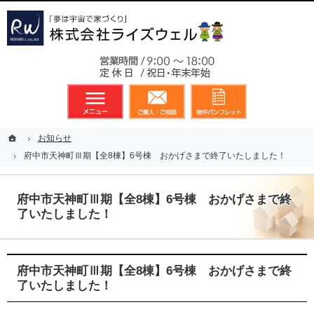
東京都23区、多摩地区を中心に不動産に関するあらゆる業務を展開しております
新築戸建（分譲住宅）のことなら総合不動産のライズウェルへ
お気軽
メニュー
資料請求・お問合せ
お気に入り
ホーム
ホーム
お知らせ
お知らせ
府中市天神町Ⅲ期【全8棟】6号棟 おかげさまで終了いたしました！
府中市天神町Ⅲ期【全8棟】6号棟 おかげさまで終了いたしました！
府中市天神町Ⅲ期【全8棟】6号棟 おかげさまで終
了いたしました！
府中市天神町Ⅲ期【全8棟】6号棟 おかげさまで終
了いたしました！