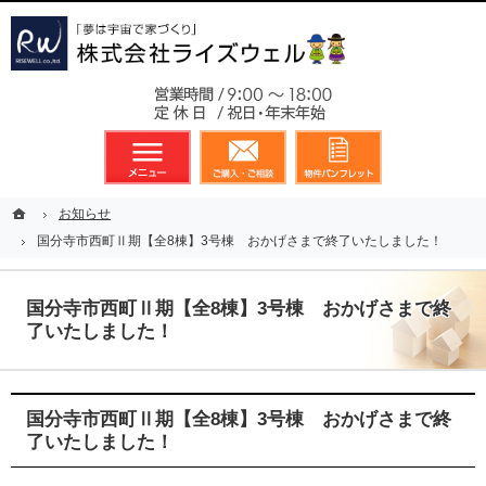
東京都23区、多摩地区を中心に不動産に関するあらゆる業務を展開しております
新築戸建（分譲住宅）のことなら総合不動産のライズウェルへ
お気軽
メニュー
資料請求・お問合せ
お気に入り
ホーム
ホーム
お知らせ
お知らせ
国分寺市西町Ⅱ期【全8棟】3号棟 おかげさまで終了いたしました！
国分寺市西町Ⅱ期【全8棟】3号棟 おかげさまで終了いたしました！
国分寺市西町Ⅱ期【全8棟】3号棟 おかげさまで終
了いたしました！
国分寺市西町Ⅱ期【全8棟】3号棟 おかげさまで終
了いたしました！