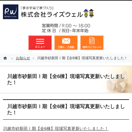
東京都23区、多摩地区を中心に不動産に関するあらゆる業務を展開しております
新築戸建（分譲住宅）のことなら総合不動産のライズウェルへ
お気軽
メニュー
資料請求・お問合せ
お気に入り
ホーム
ホーム
お知らせ
お知らせ
川越市砂新田Ⅰ期【全6棟】現場写真更新いたしました！
川越市砂新田Ⅰ期【全6棟】現場写真更新いたしました！
川越市砂新田Ⅰ期【全6棟】現場写真更新いたしまし
た！
川越市砂新田Ⅰ期【全6棟】現場写真更新いたしまし
た！
川越市砂新田Ⅰ期【全6棟】現場写真更新いたしました！