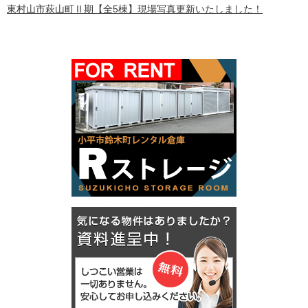
東村山市萩山町Ⅱ期【全5棟】現場写真更新いたしました！