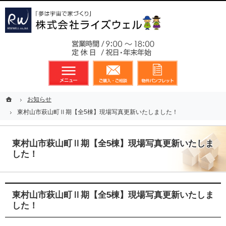
東京都23区、多摩地区を中心に不動産に関するあらゆる業務を展開しております
新築戸建（分譲住宅）のことなら総合不動産のライズウェルへ
お気軽
メニュー
資料請求・お問合せ
お気に入り
ホーム
ホーム
お知らせ
お知らせ
東村山市萩山町Ⅱ期【全5棟】現場写真更新いたしました！
東村山市萩山町Ⅱ期【全5棟】現場写真更新いたしました！
東村山市萩山町Ⅱ期【全5棟】現場写真更新いたしま
した！
東村山市萩山町Ⅱ期【全5棟】現場写真更新いたしま
した！