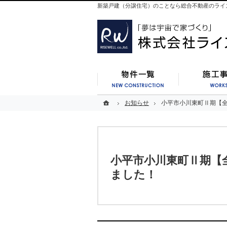
新築戸建（分譲住宅）のことなら総合不動産のライ
新築一覧
ホーム
ホーム
お知らせ
お知らせ
小平市小川東町Ⅱ期【全
小平市小川東町Ⅱ期【全
小平市小川東町Ⅱ期【
ました！