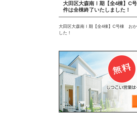
大田区大森南Ⅰ期【全4棟】C
件は全棟終了いたしました！
大田区大森南Ⅰ期【全4棟】C号棟 お
した！