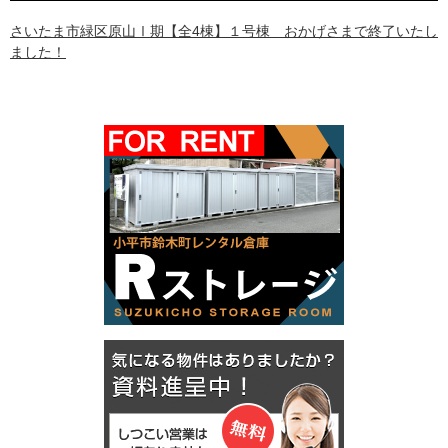
さいたま市緑区原山Ⅰ期【全4棟】１号棟 おかげさまで終了いたし
ました！