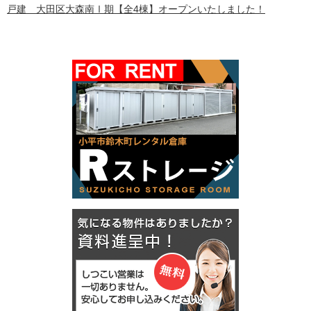
戸建 大田区大森南Ⅰ期【全4棟】オープンいたしました！