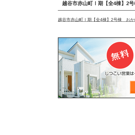
越谷市赤山町Ⅰ期【全4棟】2
越谷市赤山町Ⅰ期【全4棟】2号棟 お