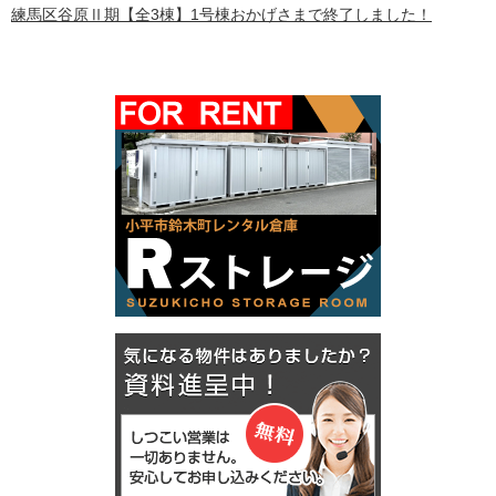
練馬区谷原Ⅱ期【全3棟】1号棟おかげさまで終了しました！