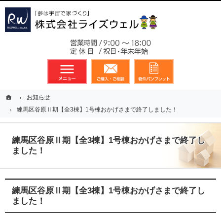
東京都23区、多摩地区を中心に不動産に関するあらゆる業務を展開しております
新築戸建（分譲住宅）のことなら総合不動産のライズウェルへ
お気軽
メニュー
資料請求・お問合せ
お気に入り
ホーム
ホーム
お知らせ
お知らせ
練馬区谷原Ⅱ期【全3棟】1号棟おかげさまで終了しました！
練馬区谷原Ⅱ期【全3棟】1号棟おかげさまで終了しました！
練馬区谷原Ⅱ期【全3棟】1号棟おかげさまで終了し
ました！
練馬区谷原Ⅱ期【全3棟】1号棟おかげさまで終了し
ました！