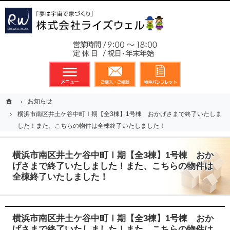
東京都23区、多摩地区を中心に不動産に関するあらゆる業務を展開しております
新築戸建（分譲住宅）のことなら総合不動産のライズウェルへ
お気軽
メニュー
資料請求・お問合せ
お気に入り
ホーム
ホーム
お知らせ
お知らせ
横浜市南区井土ケ谷中町Ⅰ期【全3棟】1号棟 おかげさまで終了いたしま
横浜市南区井土ケ谷中町Ⅰ期【全3棟】1号棟 おかげさまで終了いたしま
した！また、こちらの物件は全棟終了いたしました！
した！また、こちらの物件は全棟終了いたしました！
横浜市南区井土ケ谷中町Ⅰ期【全3棟】1号棟 おか
げさまで終了いたしました！また、こちらの物件は
全棟終了いたしました！
横浜市南区井土ケ谷中町Ⅰ期【全3棟】1号棟 おか
げさまで終了いたしました！また、こちらの物件は