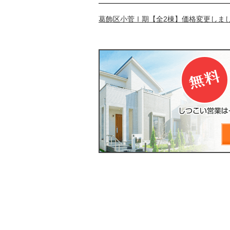
葛飾区小菅Ⅰ期【全2棟】価格変更しま