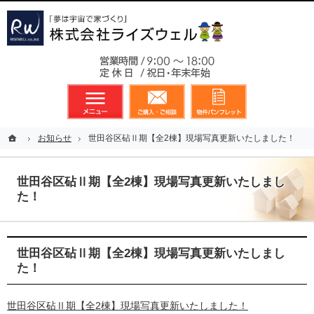
東京都23区、多摩地区を中心に不動産に関するあらゆる業務を展開しております
新築戸建（分譲住宅）のことなら総合不動産のライズウェルへ
お気軽
メニュー
資料請求・お問合せ
お気に入り
ホーム
ホーム
お知らせ
お知らせ
世田谷区砧Ⅱ期【全2棟】現場写真更新いたしました！
世田谷区砧Ⅱ期【全2棟】現場写真更新いたしました！
世田谷区砧Ⅱ期【全2棟】現場写真更新いたしまし
た！
世田谷区砧Ⅱ期【全2棟】現場写真更新いたしまし
た！
世田谷区砧Ⅱ期【全2棟】現場写真更新いたしました！