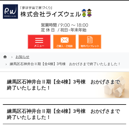
東京都23区、多摩地区を中心に不動産に関するあらゆる業務を展開しております
新築戸建（分譲住宅）のことなら総合不動産のライズウェルへ
お気軽
メニュー
資料請求・お問合せ
お気に入り
ホーム
ホーム
お知らせ
お知らせ
練馬区石神井台Ⅱ期【全4棟】3号棟 おかげさまで終了いたしました！
練馬区石神井台Ⅱ期【全4棟】3号棟 おかげさまで終了いたしました！
練馬区石神井台Ⅱ期【全4棟】3号棟 おかげさまで
終了いたしました！
練馬区石神井台Ⅱ期【全4棟】3号棟 おかげさまで
終了いたしました！