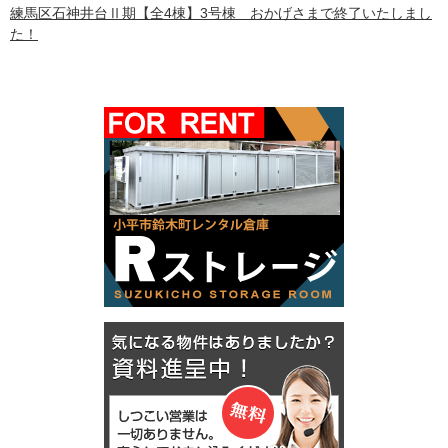
練馬区石神井台Ⅱ期【全4棟】3号棟 おかげさまで終了いたしまし
た！