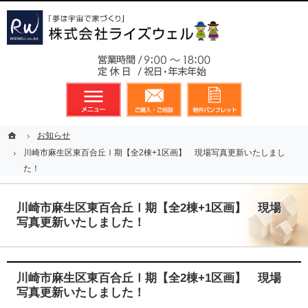
東京都23区、多摩地区を中心に不動産に関するあらゆる業務を展開しております
新築戸建（分譲住宅）のことなら総合不動産のライズウェルへ
お気軽
メニュー
資料請求・お問合せ
お気に入り
ホーム
ホーム
お知らせ
お知らせ
川崎市麻生区東百合丘Ⅰ期【全2棟+1区画】 現場写真更新いたしまし
川崎市麻生区東百合丘Ⅰ期【全2棟+1区画】 現場写真更新いたしまし
た！
た！
川崎市麻生区東百合丘Ⅰ期【全2棟+1区画】 現場
写真更新いたしました！
川崎市麻生区東百合丘Ⅰ期【全2棟+1区画】 現場
写真更新いたしました！