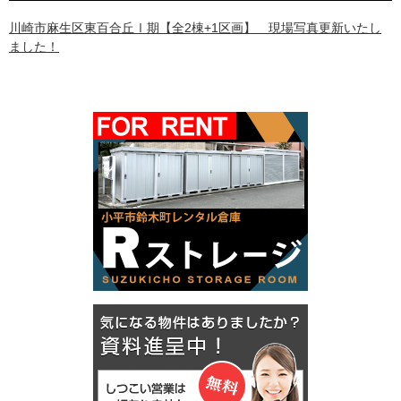
川崎市麻生区東百合丘Ⅰ期【全2棟+1区画】 現場写真更新いたし
ました！