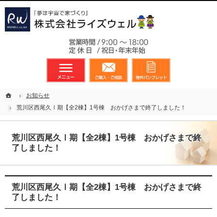
東京都23区、多摩地区を中心に不動産に関するあらゆる業務を展開しております
新築戸建（分譲住宅）のことなら総合不動産のライズウェルへ
お気軽
メニュー
資料請求・お問合せ
お気に入り
ホーム
ホーム
お知らせ
お知らせ
荒川区西尾久Ⅰ期【全2棟】1号棟 おかげさまで終了しました！
荒川区西尾久Ⅰ期【全2棟】1号棟 おかげさまで終了しました！
荒川区西尾久Ⅰ期【全2棟】1号棟 おかげさまで終
了しました！
荒川区西尾久Ⅰ期【全2棟】1号棟 おかげさまで終
了しました！