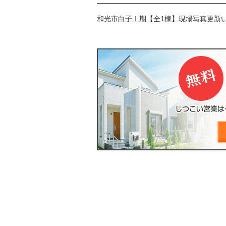
和光市白子Ⅰ期【全1棟】現場写真更新