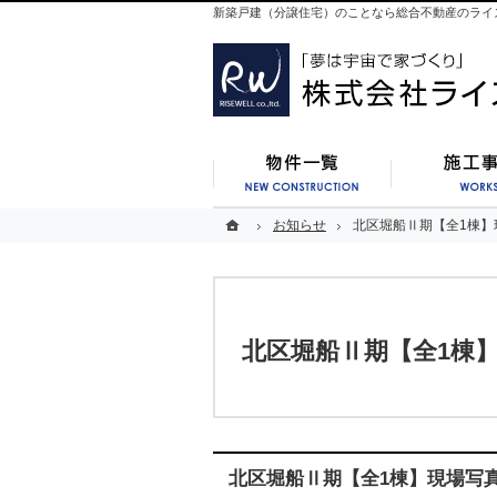
新築戸建（分譲住宅）のことなら総合不動産のライ
新築一覧
ホーム
ホーム
お知らせ
お知らせ
北区堀船Ⅱ期【全1棟】
北区堀船Ⅱ期【全1棟】
北区堀船Ⅱ期【全1棟
北区堀船Ⅱ期【全1棟】現場写