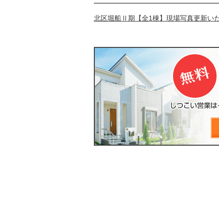
北区堀船Ⅱ期【全1棟】現場写真更新い