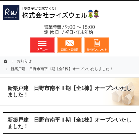
東京都23区、多摩地区を中心に不動産に関するあらゆる業務を展開しております
新築戸建（分譲住宅）のことなら総合不動産のライズウェルへ
お気軽
メニュー
資料請求・お問合せ
お気に入り
ホーム
ホーム
お知らせ
お知らせ
新築戸建 日野市南平Ⅱ期【全1棟】オープンいたしました！
新築戸建 日野市南平Ⅱ期【全1棟】オープンいたしました！
新築戸建 日野市南平Ⅱ期【全1棟】オープンいたし
ました！
新築戸建 日野市南平Ⅱ期【全1棟】オープンいたし
ました！