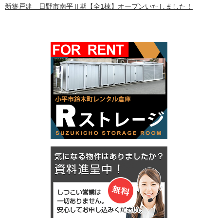
新築戸建 日野市南平Ⅱ期【全1棟】オープンいたしました！