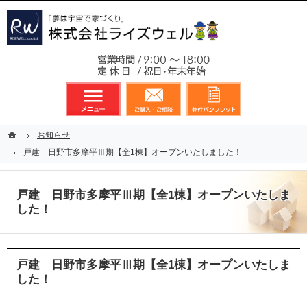
東京都23区、多摩地区を中心に不動産に関するあらゆる業務を展開しております
新築戸建（分譲住宅）のことなら総合不動産のライズウェルへ
お気軽
メニュー
資料請求・お問合せ
お気に入り
ホーム
ホーム
お知らせ
お知らせ
戸建 日野市多摩平Ⅲ期【全1棟】オープンいたしました！
戸建 日野市多摩平Ⅲ期【全1棟】オープンいたしました！
戸建 日野市多摩平Ⅲ期【全1棟】オープンいたしま
した！
戸建 日野市多摩平Ⅲ期【全1棟】オープンいたしま
した！