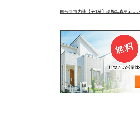
国分寺市内藤【全1棟】現場写真更新いた