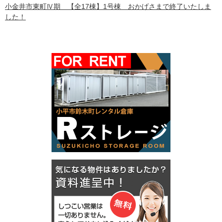
小金井市東町Ⅳ期 【全17棟】1号棟 おかげさまで終了いたしま
した！