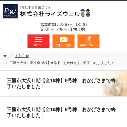
東京都23区、多摩地区を中心に不動産に関するあらゆる業務を展開しております
新築戸建（分譲住宅）のことなら総合不動産のライズウェルへ
お気軽
メニュー
資料請求・お問合せ
お気に入り
ホーム
ホーム
お知らせ
お知らせ
三鷹市大沢Ⅱ期【全16棟】9号棟 おかげさまで終了いたしました！
三鷹市大沢Ⅱ期【全16棟】9号棟 おかげさまで終了いたしました！
三鷹市大沢Ⅱ期【全16棟】9号棟 おかげさまで終
了いたしました！
三鷹市大沢Ⅱ期【全16棟】9号棟 おかげさまで終
了いたしました！