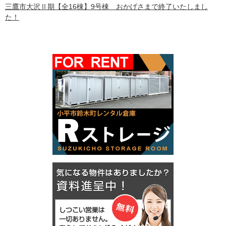
三鷹市大沢Ⅱ期【全16棟】9号棟 おかげさまで終了いたしまし
た！