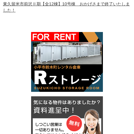
東久留米市前沢Ⅱ期【全12棟】10号棟 おかげさまで終了いたしま
した！