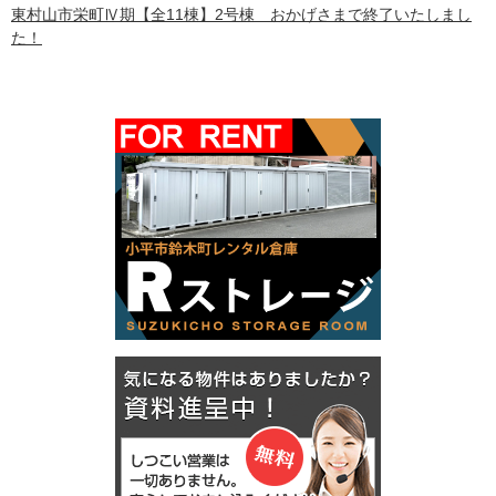
東村山市栄町Ⅳ期【全11棟】2号棟 おかげさまで終了いたしまし
た！