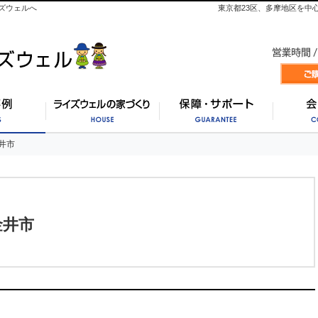
ズウェルへ
東京都23区、多摩地区を中
施工事例
ライズウェルの家づくり
保証・
井市
井市
金井市