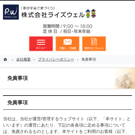
東京都23区、多摩地区を中心に不動産に関するあらゆる業務を展開しております
新築戸建（分譲住宅）のことなら総合不動産のライズウェルへ
お気軽
メニュー
資料請求・お問合せ
お気に入り
ホーム
ホーム
会社概要
会社概要
プライバシーポリシー
プライバシーポリシー
免責事項
免責事項
免責事項
免責事項
当社は、当社が運営/管理するウェブサイト（以下、「本サイト」と
いいます）の運営にあたり、下記の各条項に定める事項について
は、免責されるものとします。本サイトをご利用のお客様（以下、